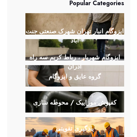
Popular Categories
ایزوگام انبار تهران شهرک صنعتی جنت
آباد
ایزوگام شهریار ، رباط کریم سه راه
ادران
گروه عایق و ایزوگام
کفپوش موزاییک / محوطه سازی
یادگیری تقویتی