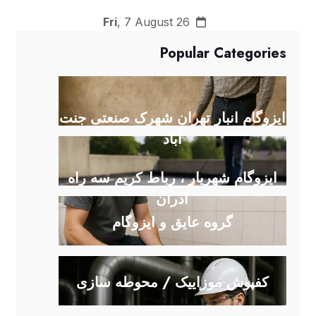
Fri
, 7 August 26
Popular Categories
ایزوگام انبار تهران شهرک صنعتی جنت
آباد
ایزوگام شهریار ، رباط کریم سه راه
ادران
گروه عایق و ایزوگام
کفپوش موزاییک / محوطه سازی