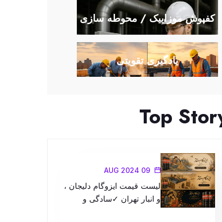
کفپوش موزاییک / محوطه سازی
یادگیری تقویتی
Top Stor
09 AUG 2024
لیست قیمت ایزوگام دلیجان ،
و انبار تهران ✓سادگی و
کیفیت در محصولات را با ما