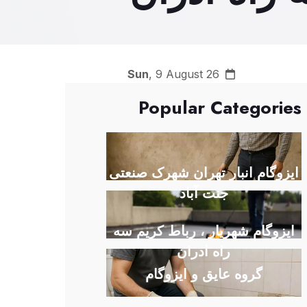
Sun
, 9 August 26
Popular Categories
ایزوگام انبار تهران شهرک صنعتی
جنت آباد
ایزوگام شهریار ، رباط کریم سه
راه ادران
گروه عایق و ایزوگام