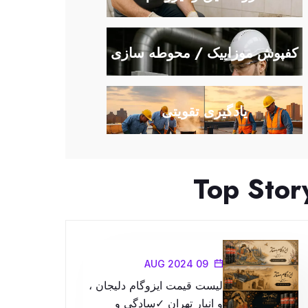
کفپوش موزاییک / محوطه سازی
یادگیری تقویتی
Top Stor
09 AUG 2024
لیست قیمت ایزوگام دلیجان ،
و انبار تهران ✓سادگی و