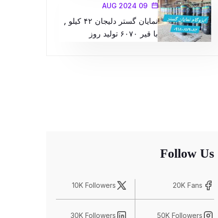
09 AUG 2024
نمایان گستر دلیجان ۴۲ کیلو ,
با قیر ۶۰۷۰ تولید روز
Follow Us
10K Followers
20K Fans
30K Followers
50K Followers