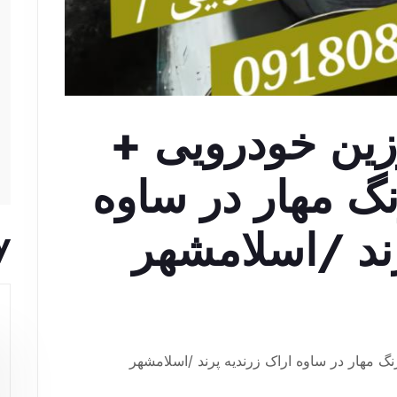
زین خودرویی +
گ مهار در ساوه
رند /اسلامشهر
y
Meh
 مهار در ساوه اراک زرندیه پرند /اسلامشهر