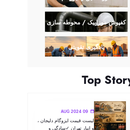
کفپوش موزاییک / محوطه سازی
یادگیری تقویتی
Top Stor
09 AUG 2024
لیست قیمت ایزوگام دلیجان ،
و انبار تهران ✓سادگی و