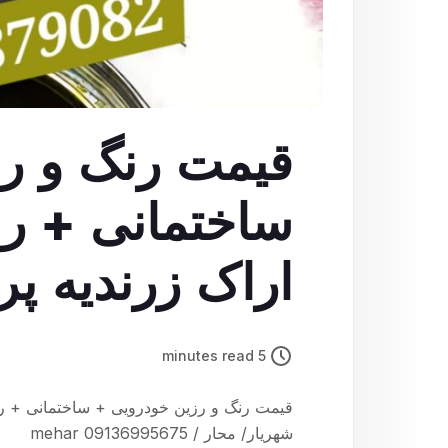
قیمت رنگ و ر
ساختمانی + رن
اراک زرندیه پ
شهریار/ محار / ar
5 minutes read
قیمت رنگ و رزین خودرویی + ساختمانی + رنگ
شهریار/ محار / mehar 09136995675