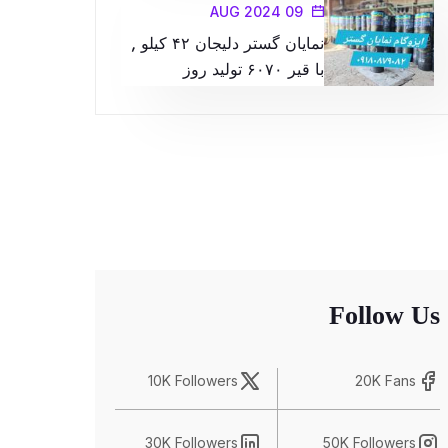
09 AUG 2024
نمایان گستر دلیجان ۴۲ کیلو ,
با قیر ۶۰۷۰ تولید روز
Follow Us
10K Followers
20K Fans
30K Followers
50K Followers