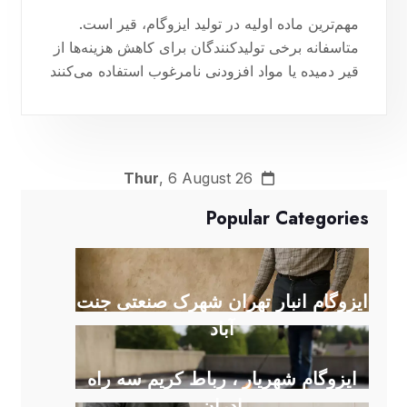
مهم‌ترین ماده اولیه در تولید ایزوگام، قیر است.
متاسفانه برخی تولیدکنندگان برای کاهش هزینه‌ها از
قیر دمیده یا مواد افزودنی نامرغوب استفاده می‌کنند
که به شدت از عمر و چسبندگی عایق می‌کاهد.
09180879082
Thur
, 6 August 26
Popular Categories
ایزوگام انبار تهران شهرک صنعتی جنت
آباد
ایزوگام شهریار ، رباط کریم سه راه
ادران