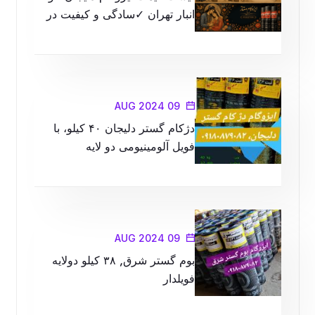
انبار تهران ✓سادگی و کیفیت در
محصولات را با ما تجربه کنید
09 AUG 2024
دژکام گستر دلیجان ۴۰ کیلو، با
فویل آلومینیومی دو لایه
09 AUG 2024
بوم گستر شرق, ۳۸ کیلو دولایه
فویلدار