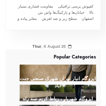
کفپوش پرسی ترافیکی مقاومت فشاری بسیار
بالا خیابان‌ها و پارکینگ‌ها واش بتن
اصفهان سطح زبر و ضد لغزش معابر پیاده و
فضای باز موزاییک ساده نصب سریع و قیمت
مناسب فضاهای مسکونی و دفتر کار /
09139934025
Thur
, 6 August 26
Popular Categories
ایزوگام انبار تهران شهرک صنعتی جنت
آباد
ایزوگام شهریار ، رباط کریم سه راه
ادران