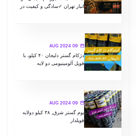
انبار تهران ✓سادگی و کیفیت در
محصولات را با ما تجربه کنید
09 AUG 2024
دژکام گستر دلیجان ۴۰ کیلو، با
فویل آلومینیومی دو لایه
09 AUG 2024
بوم گستر شرق, ۳۸ کیلو دولایه
فویلدار