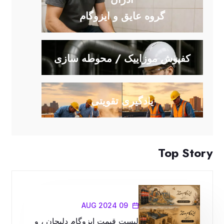
گروه عایق و ایزوگام
کفپوش موزاییک / محوطه سازی
یادگیری تقویتی
Top Story
09 AUG 2024
لیست قیمت ایزوگام دلیجان ، و