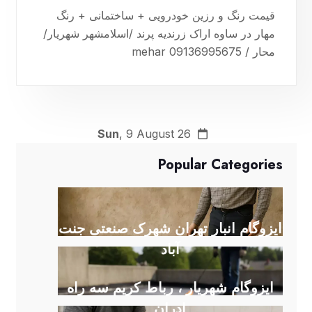
قیمت رنگ و رزین خودرویی + ساختمانی + رنگ
مهار در ساوه اراک زرندیه پرند /اسلامشهر شهریار/
محار / mehar 09136995675
Sun
, 9 August 26
Popular Categories
ایزوگام انبار تهران شهرک صنعتی جنت
آباد
ایزوگام شهریار ، رباط کریم سه راه
ادران