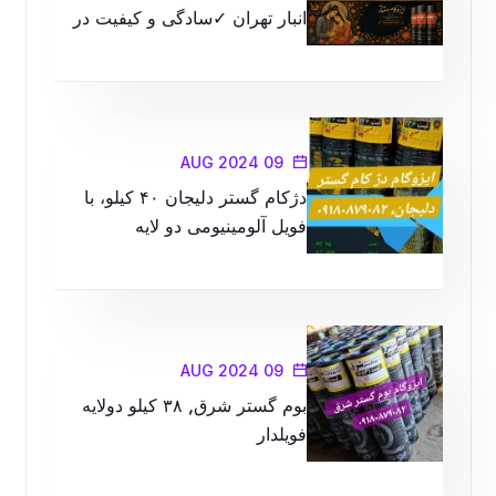
انبار تهران ✓سادگی و کیفیت در
محصولات را با ما تجربه کنید
09 AUG 2024
دژکام گستر دلیجان ۴۰ کیلو، با
فویل آلومینیومی دو لایه
09 AUG 2024
بوم گستر شرق, ۳۸ کیلو دولایه
فویلدار