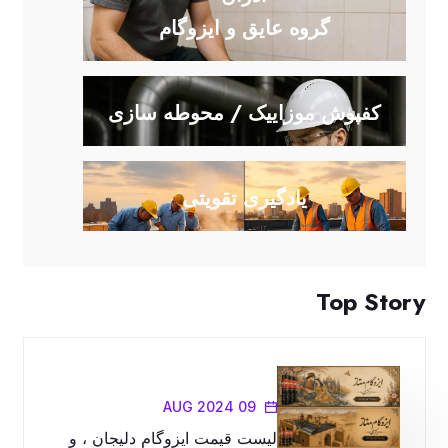
گروه عایق و ایزوگام
کفپوش موزاییک / محوطه سازی
یادگیری تقویتی
Top Story
09 AUG 2024
لیست قیمت ایزوگام دلیجان ، و