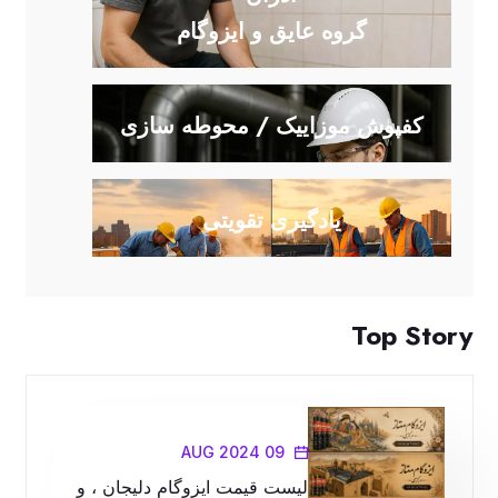
گروه عایق و ایزوگام
کفپوش موزاییک / محوطه سازی
یادگیری تقویتی
Top Story
09 AUG 2024
لیست قیمت ایزوگام دلیجان ، و