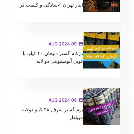
انبار تهران ✓سادگی و کیفیت در
محصولات را با ما تجربه کنید
09 AUG 2024
دژکام گستر دلیجان ۴۰ کیلو، با
فویل آلومینیومی دو لایه
09 AUG 2024
بوم گستر شرق, ۳۸ کیلو دولایه
فویلدار