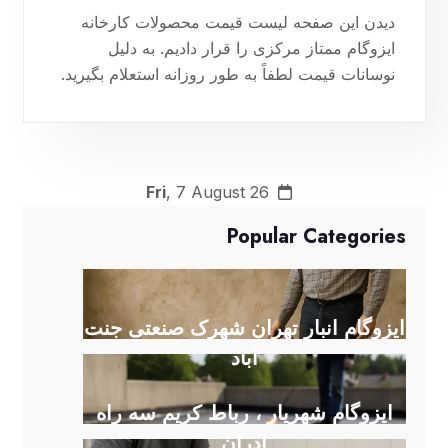
دیدن این صفحه لیست قیمت محصولات کارخانه
ایزوگام ممتاز مرکزی را قرار دادیم. به دلیل
نوسانات قیمت لطفاً به طور روزانه استعلام بگیرید.
کلیه محصولات با وزن بالای ۴۰ کیلو معرفی شده از
این جهت که دفمون معرفی محصولات بی‌نظیر با
عمر طولانی می‌باشد . جهت خرید و مشاور
کارشناس فروش ما آقای محکمکار صحبت نمایید.
Fri
, 7 August 26
۰۹۱۸۰۸۷۹۰۸۲
Popular Categories
ایزوگام انبار تهران شهرک صنعتی جنت
آباد
ایزوگام شهریار ، رباط کریم سه راه
ادران