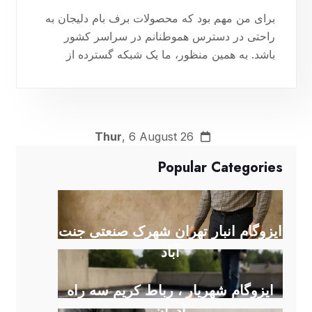
برای من مهم بود که محصولات برف بام دلیجان به
راحتی در دسترس هموطنانم در سراسر کشور
باشد. به همین منظور، ما یک شبکه گسترده از
نمایندگی‌های فروش ایزوگام در سراسر ایران ایجاد
کرده‌ایم. 09180879082
Thur
, 6 August 26
Popular Categories
ایزوگام انبار تهران شهرک صنعتی جنت
آباد
ایزوگام شهریار ، رباط کریم سه راه
ادران