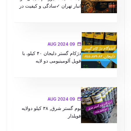
انبار تهران ✓سادگی و کیفیت در
محصولات را با ما تجربه کنید
09 AUG 2024
دژکام گستر دلیجان ۴۰ کیلو، با
فویل آلومینیومی دو لایه
09 AUG 2024
بوم گستر شرق, ۳۸ کیلو دولایه
فویلدار