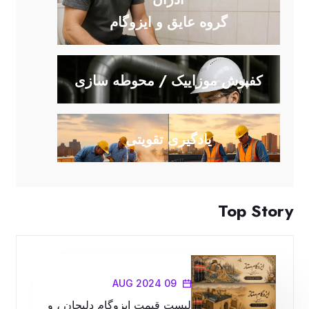
گروه عایق و ایزوگام
کفپوش موزاییک / محوطه سازی
یادگیری تقویتی
Top Story
09 AUG 2024
لیست قیمت ایزوگام دلیجان ، و