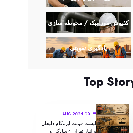
کفپوش موزاییک / محوطه سازی
یادگیری تقویتی
Top Stor
09 AUG 2024
لیست قیمت ایزوگام دلیجان ،
و انبار تهران ✓سادگی و