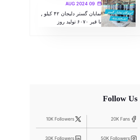
09 AUG 2024
نمایان گستر دلیجان ۴۲ کیلو ,
با قیر ۶۰۷۰ تولید روز
Follow Us
10K Followers
20K Fans
30K Followers
50K Followers