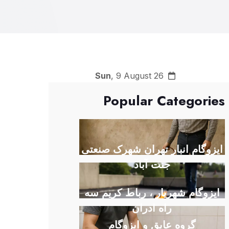
Sun
, 9 August 26
Popular Categories
ایزوگام انبار تهران شهرک صنعتی
جنت آباد
ایزوگام شهریار ، رباط کریم سه
راه ادران
گروه عایق و ایزوگام