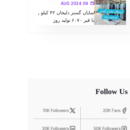
09 AUG 2024
نمایان گستر دلیجان ۴۲ کیلو ,
با قیر ۶۰۷۰ تولید روز
Follow Us
10K Followers
20K Fans
30K Followers
50K Followers