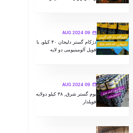
کیفیت در محصولات را با ما
تجربه کنید
09 AUG 2024
دژکام گستر دلیجان ۴۰ کیلو، با
فویل آلومینیومی دو لایه
09 AUG 2024
بوم گستر شرق, ۳۸ کیلو دولایه
فویلدار