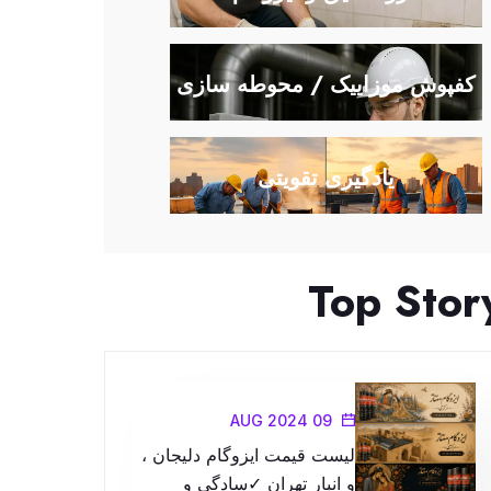
کفپوش موزاییک / محوطه سازی
یادگیری تقویتی
Top Stor
09 AUG 2024
لیست قیمت ایزوگام دلیجان ،
و انبار تهران ✓سادگی و