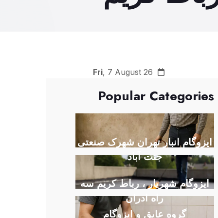
Fri
, 7 August 26
Popular Categories
ایزوگام انبار تهران شهرک صنعتی
جنت آباد
ایزوگام شهریار ، رباط کریم سه
راه ادران
گروه عایق و ایزوگام