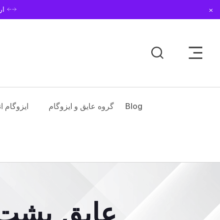
Dismiss
ار
Toggle Sidebar Men
Blog
گروه عایق و ایزوگام
ایزوگام ا
عایق پشت 